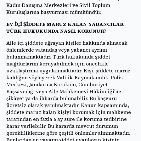
Kadın Danışma Merkezleri ve Sivil Toplum
Kuruluşlarına başvurması mümkündür.
EV İÇİ ŞİDDETE MARUZ KALAN YABANCILAR
TÜRK HUKUKUNDA NASIL KORUNUR?
Aile içi şiddete uğrayan kişiler hakkında alınacak
önlemlerde vatandaş veya yabancı ayrımı
bulunmamaktadır. Türk hukukunda şiddet
mağdurlarını koruyabilmek için öncelikle
uzaklaştırma uygulanmaktadır. Kişi, şiddete maruz
kaldığını söyleyerek Valilik-Kaymakamlık, Polis
Merkezi, Jandarma Karakolu, Cumhuriyet
Başsavcılığı veya Aile Mahkemesi Hâkimliği’ne
şikâyet ya da ihbarda bulunabilir. Bu başvuru
ücretsiz olarak yapılmaktadır. Kanun kapsamında,
şiddete maruz kalan kişiyi korumak için mahkeme
tarafından en fazla 6 ay süre ile koruma tedbirine
karar verilebilir. Bu kararda mevcut durumun
gerekliliklerine göre çeşitli önlemler alınmaktadır.
Bunlardan en yaygını şiddet uygulayan kişinin