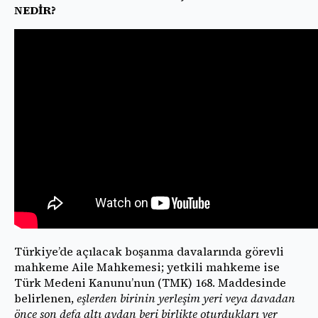
NEDİR?
Türkiye’de açılacak boşanma davalarında görevli
mahkeme Aile Mahkemesi; yetkili mahkeme ise
Türk Medeni Kanunu’nun (TMK) 168. Maddesinde
belirlenen,
eşlerden birinin yerleşim yeri veya davadan
önce son defa altı aydan beri birlikte oturdukları yer