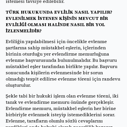
istemesi tavsiye edilebilir.
TÜRK HUKUKUNDA EVLİLİK NASIL YAPILIR?
EVLENİLMEK İSTENEN KİŞİNİN MEVCUT BİR
EVLİLİĞİ OLMASI HALİNDE NASIL BİR YOL
İZLENMELİDİR?
Evliliğin yapılabilmesi için öncelikle evlenme
şartlarına sahip müstakbel eşlerin, içlerinden
birinin oturduğu yer evlendirme memurluğuna
evlenme başvurusunda bulunulmalıdır. Bu başvuru
müstakbel eşler tarafından birlikte yapılır. Başvuru
sonucunda kişilerin evlenmesinde bir sorun
olmadığı tespit edilirse evlenme töreni için randevu
oluşturulur.
Şekle tabi bir hukuki işlem olan evlenme töreni, iki
tanık ve evlendirme memuru önünde gerçekleşir.
Evlendirme memuru, müstakbel eşlerin her birine
birbiriyle evlenmek isteyip istemediklerini sorar.
Evlenme, tarafların olumlu sözlü cevaplarını
verdikleri anda hukuki olarak geçerlilik kazanır.