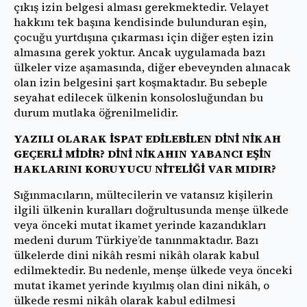
çıkış izin belgesi alması gerekmektedir. Velayet
hakkını tek başına kendisinde bulunduran eşin,
çocuğu yurtdışına çıkarması için diğer eşten izin
almasına gerek yoktur. Ancak uygulamada bazı
ülkeler vize aşamasında, diğer ebeveynden alınacak
olan izin belgesini şart koşmaktadır. Bu sebeple
seyahat edilecek ülkenin konsolosluğundan bu
durum mutlaka öğrenilmelidir.
YAZILI OLARAK İSPAT EDİLEBİLEN DİNİ NİKAH
GEÇERLİ MİDİR? DİNİ NİKAHIN YABANCI EŞİN
HAKLARINI KORUYUCU NİTELİĞİ VAR MIDIR?
Sığınmacıların, mültecilerin ve vatansız kişilerin
ilgili ülkenin kuralları doğrultusunda menşe ülkede
veya önceki mutat ikamet yerinde kazandıkları
medeni durum Türkiye’de tanınmaktadır. Bazı
ülkelerde dini nikâh resmi nikâh olarak kabul
edilmektedir. Bu nedenle, menşe ülkede veya önceki
mutat ikamet yerinde kıyılmış olan dini nikâh, o
ülkede resmi nikâh olarak kabul edilmesi