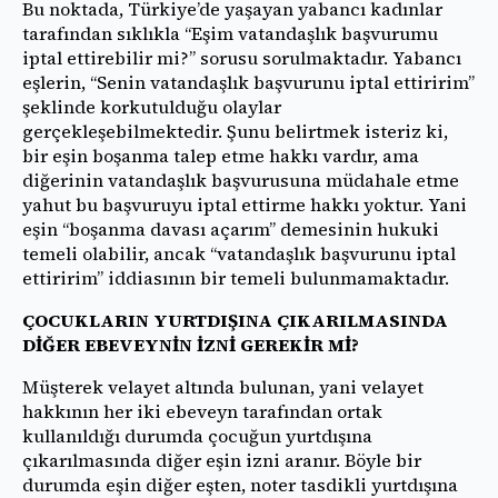
Bu noktada, Türkiye’de yaşayan yabancı kadınlar
tarafından sıklıkla “Eşim vatandaşlık başvurumu
iptal ettirebilir mi?” sorusu sorulmaktadır. Yabancı
eşlerin, “Senin vatandaşlık başvurunu iptal ettiririm”
şeklinde korkutulduğu olaylar
gerçekleşebilmektedir. Şunu belirtmek isteriz ki,
bir eşin boşanma talep etme hakkı vardır, ama
diğerinin vatandaşlık başvurusuna müdahale etme
yahut bu başvuruyu iptal ettirme hakkı yoktur. Yani
eşin “boşanma davası açarım” demesinin hukuki
temeli olabilir, ancak “vatandaşlık başvurunu iptal
ettiririm” iddiasının bir temeli bulunmamaktadır.
ÇOCUKLARIN YURTDIŞINA ÇIKARILMASINDA
DİĞER EBEVEYNİN İZNİ GEREKİR Mİ?
Müşterek velayet altında bulunan, yani velayet
hakkının her iki ebeveyn tarafından ortak
kullanıldığı durumda çocuğun yurtdışına
çıkarılmasında diğer eşin izni aranır. Böyle bir
durumda eşin diğer eşten, noter tasdikli yurtdışına