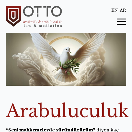
EN
AR
Arabuluculuk
“Seni mahkemelerde süründürürüm”
diyen kaç