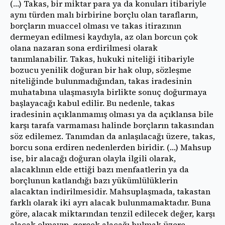
(…) Takas, bir miktar para ya da konuları itibariyle
aynı türden malı birbirine borçlu olan tarafların,
borçların muaccel olması ve takas itirazının
dermeyan edilmesi kaydıyla, az olan borcun çok
olana nazaran sona erdirilmesi olarak
tanımlanabilir. Takas, hukuki niteliği itibariyle
bozucu yenilik doğuran bir hak olup, sözleşme
niteliğinde bulunmadığından, takas iradesinin
muhatabına ulaşmasıyla birlikte sonuç doğurmaya
başlayacağı kabul edilir. Bu nedenle, takas
iradesinin açıklanmamış olması ya da açıklansa bile
karşı tarafa varmaması halinde borçların takasından
söz edilemez. Tanımdan da anlaşılacağı üzere, takas,
borcu sona erdiren nedenlerden biridir. (…) Mahsup
ise, bir alacağı doğuran olayla ilgili olarak,
alacaklının elde ettiği bazı menfaatlerin ya da
borçlunun katlandığı bazı yükümlülüklerin
alacaktan indirilmesidir. Mahsuplaşmada, takastan
farklı olarak iki ayrı alacak bulunmamaktadır. Buna
göre, alacak miktarından tenzil edilecek değer, karşı
alacak olmayıp, gerçek alacağı bulmak üzere