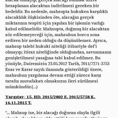
hesaplanan alacaktan indirilmesi gereken bir
bedeldir. Bu nedenle, mahsupta hukuken karşılıklı
alacaklılık ilişkisinden öte, alacağın gerçek
miktarının tespiti için yapılan bir işlemin varlığı
kabul edilmelidir. Mahsupta, doğmuş bir alacaktan
söz edilemeyeceği için, mahsubun borcu sona
erdiren bir neden olduğu da düşünülemez. Ayrıca,
mahsup talebi hukuki niteliği itibariyle def’i
olmayıp; itiraz niteliğinde olduğundan, savunmanın
genişletilmesi yasağına tabi kabul edilmez. Bu
yönüyle, Dairemizin 23.05.2012 Tarih, 2011/7271-3753
Esas ve Karar sayılı ilamında gösterildiği üzere,
mahsubun yargılama devam ettiği sürece karşı
tarafın muvafakatı olmaksızın ileri sürülmesi
mümkündür.(…)
Yargıtay- 15. HD. 2015/2802 E. 2015/5758 K.
16.11.2015 T.
“… Mahsup ise, bir alacağı doğuran olayla ilgili