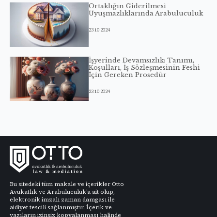
Ortaklığın Giderilmesi
Uyuşmazlıklarında Arabuluculuk
23 10 2024
İşyerinde Devamsızlık: Tanımı,
Koşulları, İş Sözleşmesinin Feshi
İçin Gereken Prosedür
23 10 2024
Bu sitedeki tüm makale ve içerikler Otto
Avukatlık ve Arabuluculuk’a ait olup,
elektronik imzalı zaman damgası ile
aidiyet tescili sağlanmıştır. İçerik ve
yazıların izinsiz kopyalanması halinde