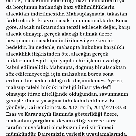
olarak, alacaklının elde ettiği bazı menfaatlerin ya
da borçlunun katlandığı bazı yükümlülüklerin
alacaktan indirilmesidir. Mahsuplaşmada, takastan
farklı olarak iki ayrı alacak bulunmamaktadır. Buna
göre, alacak miktarından tenzil edilecek değer, karşı
alacak olmayıp, gerçek alacağı bulmak üzere
hesaplanan alacaktan indirilmesi gereken bir
bedeldir. Bu nedenle, mahsupta hukuken karşılıklı
alacaklılık ilişkisinden öte, alacağın gerçek
miktarının tespiti için yapılan bir işlemin varlığı
kabul edilmelidir. Mahsupta, doğmuş bir alacaktan
söz edilemeyeceği için mahsubun borcu sona
erdiren bir neden olduğu da düşünülemez. Ayrıca,
mahsup talebi hukuki niteliği itibariyle def’i
olmayıp; itiraz niteliğinde olduğundan, savunmanın
genişletilmesi yasağına tabi kabul edilmez. Bu
yönüyle, Dairemizin 23.05.2012 Tarih, 2011/7271-3753
Esas ve Karar sayılı ilamında gösterildiği üzere,
mahsubun yargılama devam ettiği sürece karşı
tarafın muvafakati olmaksızın ileri sürülmesi
mümkündür. Dairemizin yerleşik uygulamalarında,