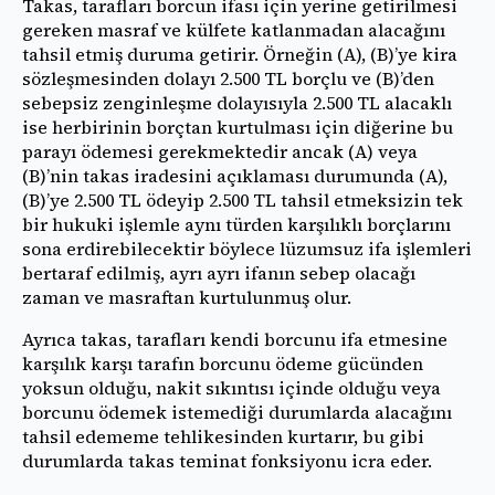
Takas, tarafları borcun ifası için yerine getirilmesi
gereken masraf ve külfete katlanmadan alacağını
tahsil etmiş duruma getirir. Örneğin (A), (B)’ye kira
sözleşmesinden dolayı 2.500 TL borçlu ve (B)’den
sebepsiz zenginleşme dolayısıyla 2.500 TL alacaklı
ise herbirinin borçtan kurtulması için diğerine bu
parayı ödemesi gerekmektedir ancak (A) veya
(B)’nin takas iradesini açıklaması durumunda (A),
(B)’ye 2.500 TL ödeyip 2.500 TL tahsil etmeksizin tek
bir hukuki işlemle aynı türden karşılıklı borçlarını
sona erdirebilecektir böylece lüzumsuz ifa işlemleri
bertaraf edilmiş, ayrı ayrı ifanın sebep olacağı
zaman ve masraftan kurtulunmuş olur.
Ayrıca takas, tarafları kendi borcunu ifa etmesine
karşılık karşı tarafın borcunu ödeme gücünden
yoksun olduğu, nakit sıkıntısı içinde olduğu veya
borcunu ödemek istemediği durumlarda alacağını
tahsil edememe tehlikesinden kurtarır, bu gibi
durumlarda takas teminat fonksiyonu icra eder.