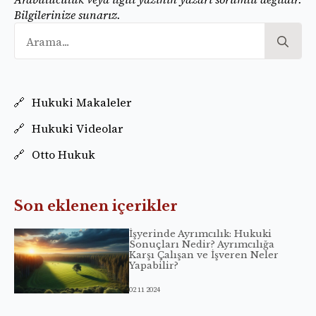
Bilgilerinize sunarız.
Se
for
Hukuki Makaleler
Hukuki Videolar
Otto Hukuk
Son eklenen içerikler
İşyerinde Ayrımcılık: Hukuki
Sonuçları Nedir? Ayrımcılığa
Karşı Çalışan ve İşveren Neler
Yapabilir?
02 11 2024