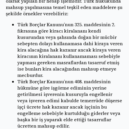
olarak yapılan bir hesap işlemidir. Türk hukukunda
mahsup yapılmasına temel teşkil eden maddelere şu
şekilde örnekler verebiliriz:
Türk Borçlar Kanunu’nun 325. maddesinin 2.
fıkrasına göre kiracı kiralananı kendi
kusurundan veya şahsında doğan bir mücbir
sebepten dolayı kullanamasa dahi kiraya veren
kira alacağına hak kazanır ancak kiraya veren
kiracının kiralananı kullanamaması sebebiyle
yapması gereken masraflardan tasarruf etmiş
ise bunları kira alacağından mahsup etmeye
mecburdur.
Türk Borçlar Kanunu’nun 408. maddesinin
hükmüne göre işgörme ediminin yerine
getirilmesi işverenin kusuruyla engellenir
veya işveren edimi kabulde temerrüde düşerse
işçi ücrete hak kazanır ancak işçinin bu
engelleme sebebiyle kurtulduğu giderler veya
başka bir iş yaparak elde ettiği tasarruflar
ücretten mahsup edilir.