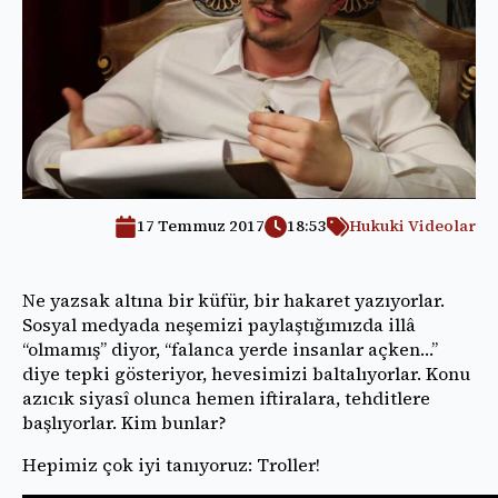
17 Temmuz 2017
18:53
Hukuki Videolar
Ne yazsak altına bir küfür, bir hakaret yazıyorlar.
Sosyal medyada neşemizi paylaştığımızda illâ
“olmamış” diyor, “falanca yerde insanlar açken…”
diye tepki gösteriyor, hevesimizi baltalıyorlar. Konu
azıcık siyasî olunca hemen iftiralara, tehditlere
başlıyorlar. Kim bunlar?
Hepimiz çok iyi tanıyoruz: Troller!